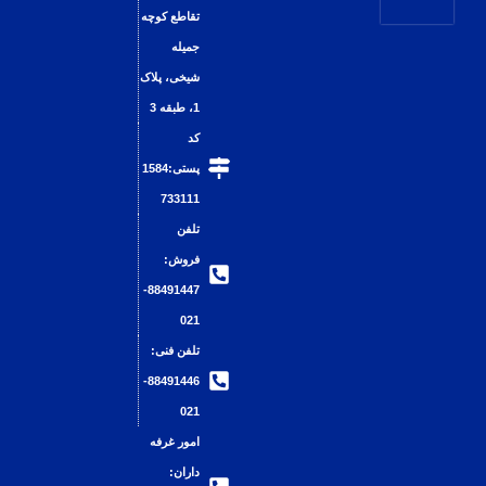
تقاطع کوچه
جمیله
شیخی، پلاک
1، طبقه 3​
کد
پستی:1584
733111
تلفن
فروش:
88491447-
021
تلفن فنی:
88491446-
021
امور غرفه
داران: