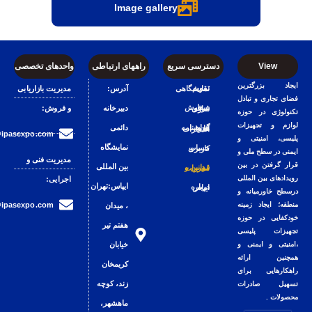
Image gallery
دسترسی سریع
راههای ارتباطی
واحدهای تخصصی
تقویم نمایشگاهی
آدرس:
مدیریت بازاریابی
دبیرخانه
و فروش:
سفارش غرفه سازی
دائمی
گواهینامه ها و افتخارات
sales@ipasexpo.com
نمایشگاه
حساب کاربری
مدیریت فنی و
بین المللی
قوانین و مقررات
اجرایی:
ایپاس:تهران
درباره ایپاس
technical@ipasexpo.com
، میدان
هفتم تیر
خیابان
کریمخان
زند، کوچه
ماهشهر،