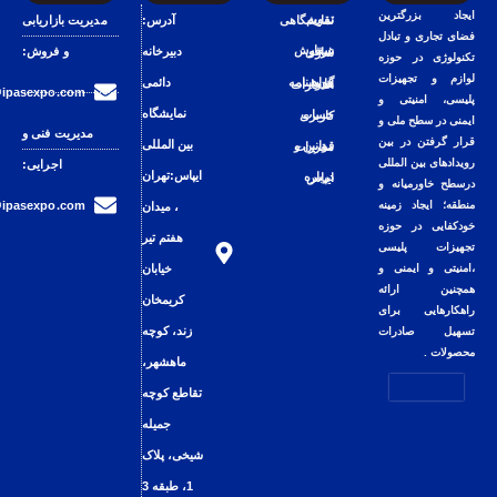
تقویم نمایشگاهی
آدرس:
مدیریت بازاریابی
دبیرخانه
و فروش:
سفارش غرفه سازی
دائمی
گواهینامه ها و افتخارات
sales@ipasexpo.com
نمایشگاه
حساب کاربری
مدیریت فنی و
بین المللی
قوانین و مقررات
اجرایی:
ایپاس:تهران
درباره ایپاس
technical@ipasexpo.com
، میدان
هفتم تیر
خیابان
کریمخان
زند، کوچه
ماهشهر،
تقاطع کوچه
جمیله
شیخی، پلاک
1، طبقه 3​