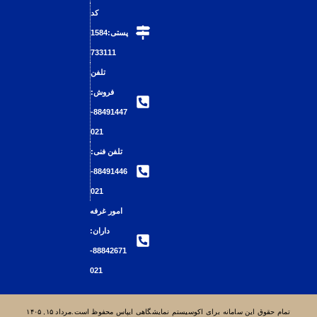
کد
پستی:1584
733111
تلفن
فروش:
88491447-
021
تلفن فنی:
88491446-
021
امور غرفه
داران:
88842671-
021
مانه برای اکوسیستم نمایشگاهی ایپاس محفوظ است.مرداد ۱۵, ۱۴۰۵