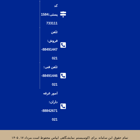
کد
پستی:1584
733111
تلفن
فروش:
88491447-
021
تلفن فنی:
88491446-
021
امور غرفه
داران:
88842671-
021
مانه برای اکوسیستم نمایشگاهی ایپاس محفوظ است.مرداد ۱۷, ۱۴۰۵