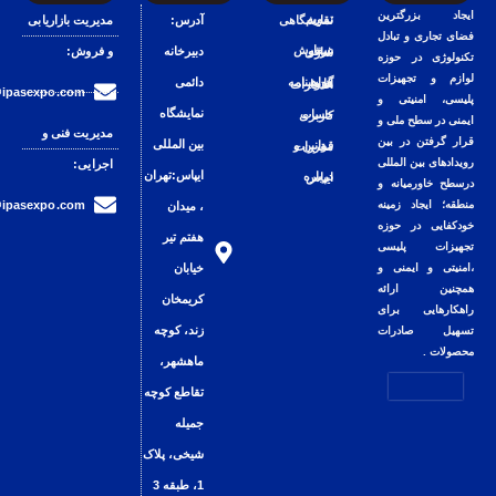
تقویم نمایشگاهی
آدرس:
مدیریت بازاریابی
دبیرخانه
و فروش:
سفارش غرفه سازی
دائمی
گواهینامه ها و افتخارات
sales@ipasexpo.com
نمایشگاه
حساب کاربری
مدیریت فنی و
بین المللی
قوانین و مقررات
اجرایی:
ایپاس:تهران
درباره ایپاس
technical@ipasexpo.com
، میدان
هفتم تیر
خیابان
کریمخان
زند، کوچه
ماهشهر،
تقاطع کوچه
جمیله
شیخی، پلاک
1، طبقه 3​