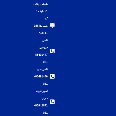
شیخی، پلاک
1، طبقه 3​
کد
پستی:1584
733111
تلفن
فروش:
88491447-
021
تلفن فنی:
88491446-
021
امور غرفه
داران:
88842671-
021